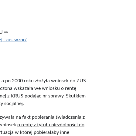
TU ⇒
zji-zus-wzor/
,
a po 2000 roku złożyła wniosek do ZUS
ieczona wskazała we wniosku o rentę
nnej z KRUS podając nr sprawy. Skutkiem
y socjalnej.
wała na fakt pobierania świadczenia z
 wniosek
o rentę z tytułu niezdolności do
sytuacja w której pobierałaby inne