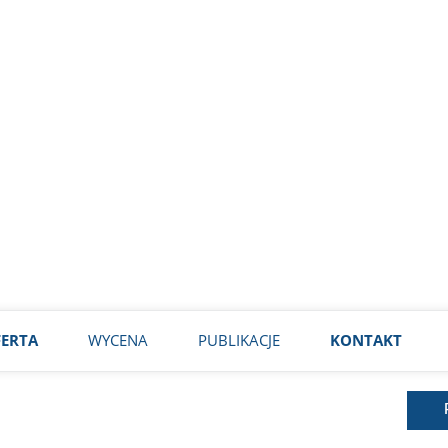
ca prawny ds.
 – LUBLIN – CAŁA POLSKA – MEC. ANGELI
ERTA
WYCENA
PUBLIKACJE
KONTAKT