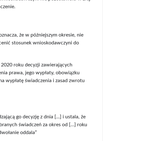
czenie.
oznacza, że w późniejszym okresie, nie
ocenić stosunek wnioskodawczyni do
2020 roku decyzji zawierających
nia prawa, jego wypłaty, obowiązku
a wypłatę świadczenia i zasad zwrotu
jącą go decyzję z dnia […] i ustala, że
obranych świadczeń za okres od […] roku
odwołanie oddala”