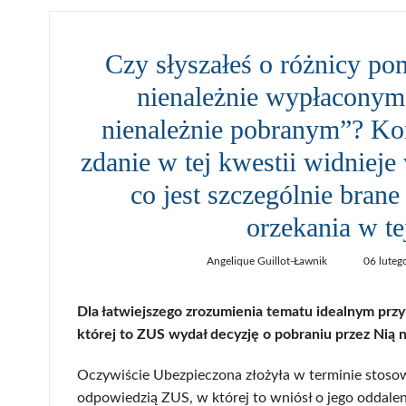
Czy słyszałeś o różnicy p
nienależnie wypłaconym
nienależnie pobranym”? Kon
zdanie w tej kwestii widnieje
co jest szczególnie bran
orzekania w te
Angelique Guillot-Ławnik
06 luteg
Dla łatwiejszego zrozumienia tematu idealnym przy
której to ZUS wydał decyzję o pobraniu przez Nią 
Oczywiście Ubezpieczona złożyła w terminie stos
odpowiedzią ZUS, w której to wniósł o jego oddale