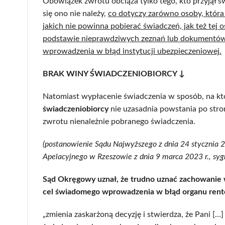
Obowiązek zwrotu obciąża tylko tego, kto przyjął 
się ono nie należy,
co dotyczy zarówno osoby, która
jakich nie powinna pobierać świadczeń, jak też tej 
podstawie nieprawdziwych zeznań lub dokumentów
wprowadzenia w błąd instytucji ubezpieczeniowej.
BRAK WINY ŚWIADCZENIOBIORCY ↓
Natomiast wypłacenie świadczenia w sposób, na k
świadczeniobiorcy
nie uzasadnia powstania po str
zwrotu nienależnie pobranego świadczenia.
(postanowienie Sądu Najwyższego z dnia 24 stycznia 2
Apelacyjnego w Rzeszowie z dnia 9 marca 2023 r., syg
Sąd Okręgowy uznał, że trudno uznać zachowanie
cel świadomego wprowadzenia w błąd organu rento
„zmienia zaskarżoną decyzję i stwierdza, że Pani […