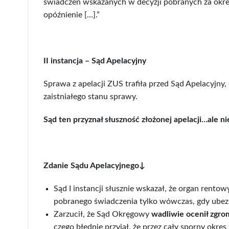
świadczeń wskazanych w decyzji pobranych za okre
opóźnienie […].”
II instancja – Sąd Apelacyjny
Sprawa z apelacji ZUS trafiła przed Sąd Apelacyjny
zaistniałego stanu sprawy.
Sąd ten przyznał słuszność złożonej apelacji…ale ni
Zdanie Sądu Apelacyjnego↓
Sąd I instancji słusznie wskazał, że organ rento
pobranego świadczenia tylko wówczas, gdy ube
Zarzucił, że Sąd Okręgowy
wadliwie ocenił zgr
czego błędnie przyjął,
że przez cały sporny okres