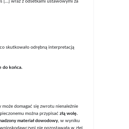
s […] wraz z odsetkami ustawowymi za
, co skutkowało odrębną interpretacją
e do końca.
wy może domagać się zwrotu nienależnie
zpieczonemu można przypisać
złą wolę.
omadzony materiał dowodowy
, w wyniku
wnioskodawczyni nie pozostawała w złej