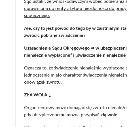
Sąd ustalił, że wnioskodawczyni wobec pobierania
uprawniona do renty z tytułu niezdolności do prac
społecznego.
Ale, czy to jest powód do tego by w zaistniałym s
zwrócić pobrane świadczenie?
Uzasadnienie Sądu Okręgowego ⇒
w ubezpieczeni
nienależnie wypłacone” i „świadczenie nienależnie
Oznacza to, że świadczenie nienależnie wypłacone 
jednocześnie miało charakter świadczenia nienależn
obowiązek zwrotu.
ZŁA WOLA ↓
Organ rentowy może domagać się zwrotu nienależn
gdy ubezpieczonemu można przypisać
złą wolę.