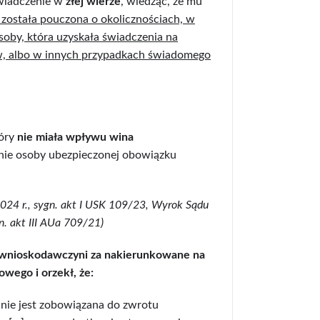
świadczenie w
złej wierze
, wiedząc, że mu
 została pouczona o okolicznościach, w
osoby, która uzyskała świadczenia na
, albo w innych przypadkach świadomego
tóry
nie miała wpływu wina
onie osoby ubezpieczonej obowiązku
024 r., sygn. akt I USK 109/23, Wyrok Sądu
n. akt III AUa 709/21)
 wnioskodawczyni za nakierunkowane na
wego i orzekł, że:
] nie jest zobowiązana do zwrotu