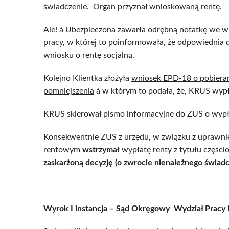
świadczenie. Organ przyznał wnioskowaną rentę.
Ale! à Ubezpieczona zawarła odrębną notatkę we wn
pracy, w której to poinformowała, że odpowiednia 
wniosku o rentę socjalną.
Kolejno Klientka złożyła
wniosek EPD-18 o pobieran
pomniejszenia
à w którym to podała, że, KRUS wypła
KRUS skierował pismo informacyjne do ZUS o wypł
Konsekwentnie ZUS z urzędu, w związku z uprawni
rentowym
wstrzymał
wypłatę renty z tytułu części
zaskarżoną decyzję (o zwrocie nienależnego świadc
Wyrok I instancja – Sąd Okręgowy Wydział Pracy 